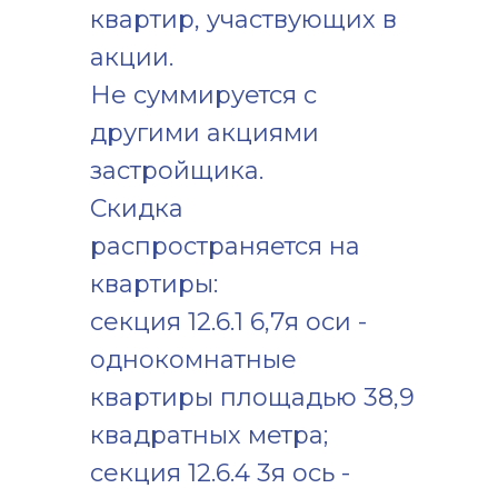
квартир, участвующих в
акции.
Не суммируется с
другими акциями
застройщика.
Скидка
распространяется на
квартиры:
секция 12.6.1 6,7я оси -
КОНТАКТЫ
однокомнатные
квартиры площадью 38,9
Телефон
Почта
квадратных метра;
+7 (343) 384-29-29
info@gk-ikar.com
секция 12.6.4 3я ось -
Адрес